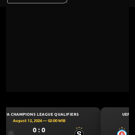
UEFA CHAMPIONS LEAGUE QUALIFIERS
August 12, 2026 — 01:15 WIB
0 : 0
Previous
Next