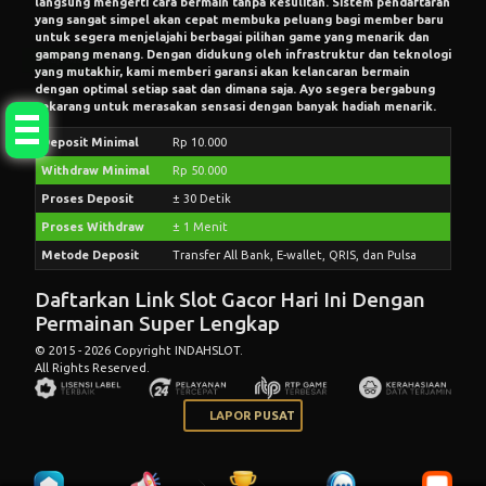
langsung mengerti cara bermain tanpa kesulitan. Sistem pendaftaran
yang sangat simpel akan cepat membuka peluang bagi member baru
untuk segera menjelajahi berbagai pilihan game yang menarik dan
gampang menang. Dengan didukung oleh infrastruktur dan teknologi
Tap Me!
yang mutakhir, kami memberi garansi akan kelancaran bermain
dengan optimal setiap saat dan dimana saja. Ayo segera bergabung
sekarang untuk merasakan sensasi dengan banyak hadiah menarik.
Deposit Minimal
Rp 10.000
Withdraw Minimal
Rp 50.000
Proses Deposit
± 30 Detik
Proses Withdraw
± 1 Menit
Metode Deposit
Transfer All Bank, E-wallet, QRIS, dan Pulsa
Daftarkan Link Slot Gacor Hari Ini Dengan
Permainan Super Lengkap
© 2015 - 2026 Copyright INDAHSLOT.
All Rights Reserved.
LAPOR PUSAT