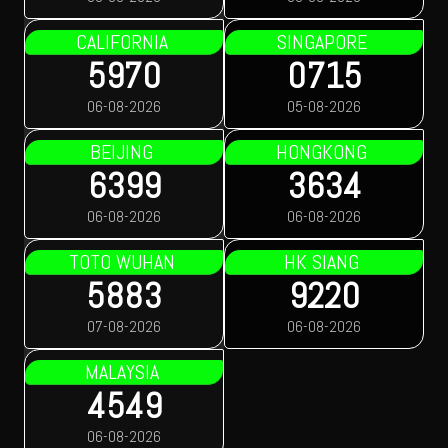
CALIFORNIA
SINGAPORE
5970
0715
06-08-2026
05-08-2026
BEIJING
HONGKONG
6399
3634
06-08-2026
06-08-2026
TOTO WUHAN
HK SIANG
5883
9220
07-08-2026
06-08-2026
MALAYSIA
4549
06-08-2026